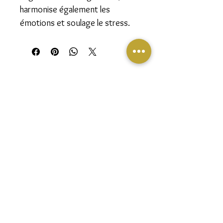
harmonise également les
émotions et soulage le stress.
Follow us on social media to stay informed
about our alchemy adventure, our events and
our discounts.
Join our mailing list