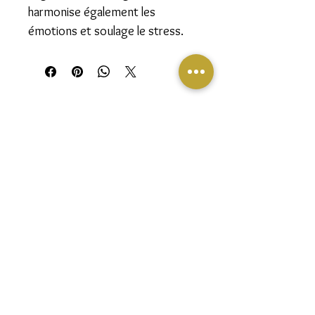
harmonise également les
émotions et soulage le stress.
Follow us on social media to stay informed
about our alchemy adventure, our events and
our discounts.
Join our mailing list