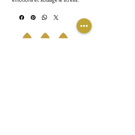
émotions et soulage le stress.
Suivez-nous sur les réseaux sociaux pour
rester informé·e de notre aventure
alchimique, de nos événements et de nos
réductions.
Join our mailing list
E-mail
*