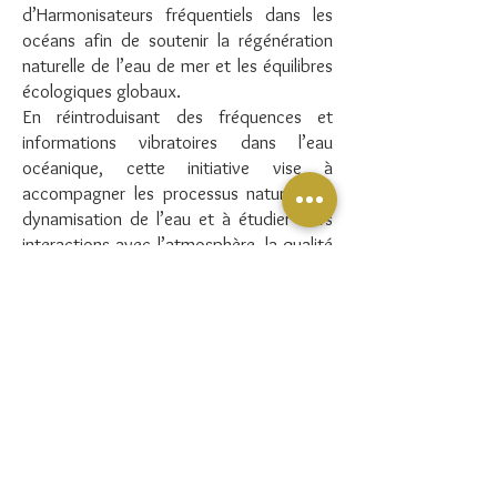
d’Harmonisateurs fréquentiels dans les
océans afin de soutenir la régénération
naturelle de l’eau de mer et les équilibres
écologiques globaux.
En réintroduisant des fréquences et
informations vibratoires dans l’eau
océanique, cette initiative vise à
accompagner les processus naturels de
dynamisation de l’eau et à étudier leurs
interactions avec l’atmosphère, la qualité
de l’air et le cycle global de l’eau.
À travers cette approche innovante,
Serenity s’inscrit dans une démarche de
recherche environnementale et de
responsabilité planétaire, au service d’un
monde plus équilibré et plus vivant.
E
n plaçant l’eau au cœur de la