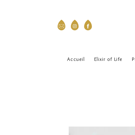
Accueil
Elixir of Life
P