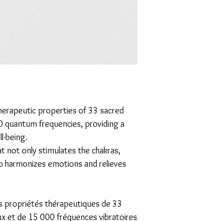
herapeutic properties of
33 sacred
00 quantum frequencies
, providing a
l-being.
that not only stimulates the chakras,
so
harmonizes emotions and relieves
s propriétés thérapeutiques de
33
ux et de 15 000 fréquences vibratoires