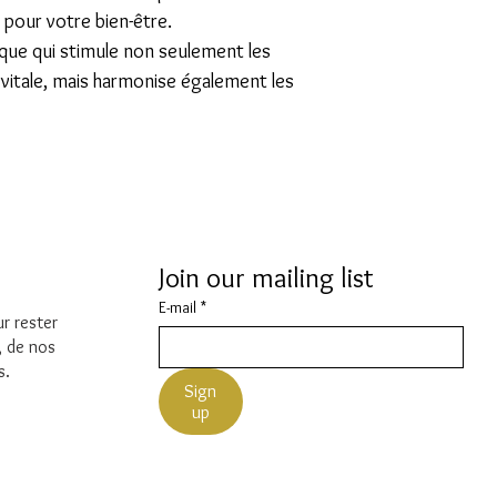
 pour votre bien-être.
mique qui stimule non seulement les
vitale, mais harmonise également les
Join our mailing list
E-mail
*
r rester
, de nos
s.
Sign
up