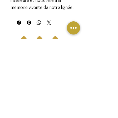
intérieure et nous relie à la
mémoire vivante de notre lignée.
Suivez-nous sur les réseaux sociaux pour
rester informé·e de notre aventure
alchimique, de nos événements et de nos
réductions.
Join our mailing list